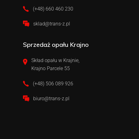
(+48) 660 460 230
sklad@trans-z.pl
Sprzedaż opału Krajno
Skład opału w Krajnie,
Krajno Parcele 55
(+48) 506 089 926
biuro@trans-z.pl