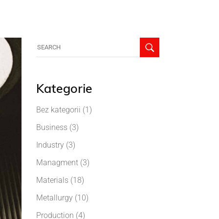
Kategorie
Bez kategorii
(1)
Business
(3)
Industry
(3)
Managment
(3)
Materials
(18)
Metallurgy
(10)
Production
(4)