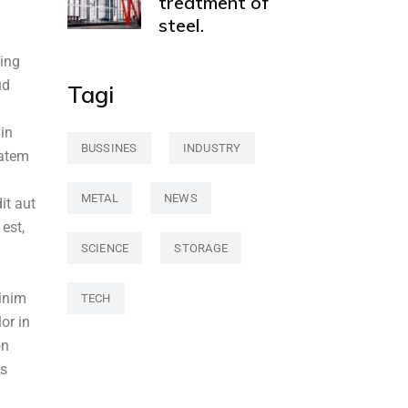
treatment of
steel.
cing
ud
Tagi
 in
BUSSINES
INDUSTRY
tatem
METAL
NEWS
it aut
est,
SCIENCE
STORAGE
minim
TECH
or in
on
us