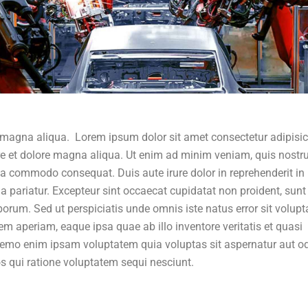
 magna aliqua. Lorem ipsum dolor sit amet consectetur adipisi
ore et dolore magna aliqua. Ut enim ad minim veniam, quis nostr
 ea commodo consequat. Duis aute irure dolor in reprehenderit in
lla pariatur. Excepteur sint occaecat cupidatat non proident, sunt
aborum. Sed ut perspiciatis unde omnis iste natus error sit volup
aperiam, eaque ipsa quae ab illo inventore veritatis et quasi
 Nemo enim ipsam voluptatem quia voluptas sit aspernatur aut od
s qui ratione voluptatem sequi nesciunt.