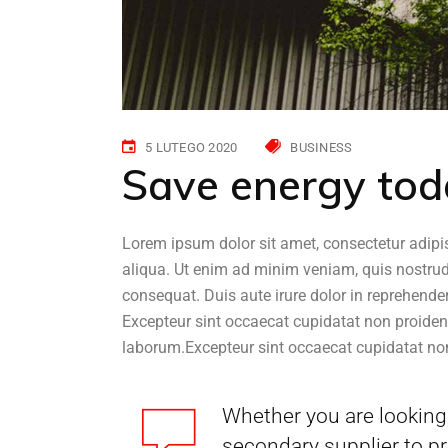
5 LUTEGO 2020
BUSINESS
Save energy toda
Lorem ipsum dolor sit amet, consectetur adipi
aliqua. Ut enim ad minim veniam, quis nostrud
consequat. Duis aute irure dolor in reprehenderi
Excepteur sint occaecat cupidatat non proident,
laborum.Excepteur sint occaecat cupidatat non
Whether you are looking 
secondary supplier to pr