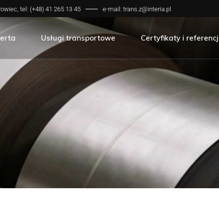
owiec, tel: (+48) 41 265 13 45
e-mail:
trans.z@interia.pl
rzedaż hurtowa
rzedaż detaliczna
erta
Usługi transportowe
Certyfikaty i referenc
rzedaż hurtowa
rzedaż detaliczna