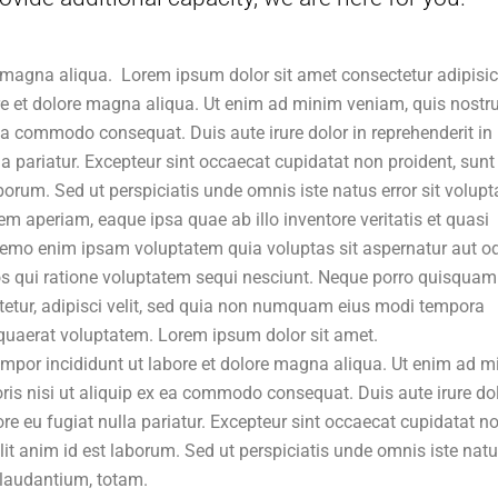
 magna aliqua. Lorem ipsum dolor sit amet consectetur adipisi
ore et dolore magna aliqua. Ut enim ad minim veniam, quis nostr
 ea commodo consequat. Duis aute irure dolor in reprehenderit in
lla pariatur. Excepteur sint occaecat cupidatat non proident, sunt
aborum. Sed ut perspiciatis unde omnis iste natus error sit volup
aperiam, eaque ipsa quae ab illo inventore veritatis et quasi
 Nemo enim ipsam voluptatem quia voluptas sit aspernatur aut od
s qui ratione voluptatem sequi nesciunt. Neque porro quisquam 
tetur, adipisci velit, sed quia non numquam eius modi tempora
quaerat voluptatem. Lorem ipsum dolor sit amet.
tempor incididunt ut labore et dolore magna aliqua. Ut enim ad 
ris nisi ut aliquip ex ea commodo consequat. Duis aute irure dol
lore eu fugiat nulla pariatur. Excepteur sint occaecat cupidatat n
llit anim id est laborum. Sed ut perspiciatis unde omnis iste nat
laudantium, totam.