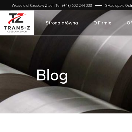
Właściciel Czesław Ziach Tel: (+48) 602 244 000
Skład opału Ostr
Zakres działalności
Sp
Galeria zdjęć
Sp
Strona główna
O Firmie
Of
Zakres działalności
Sp
Galeria zdjęć
Sp
Blog