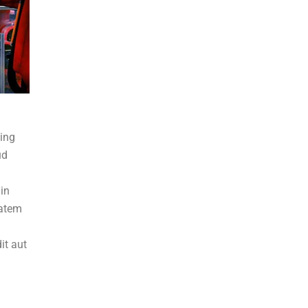
cing
ud
 in
tatem
it aut