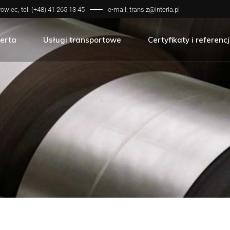
owiec, tel: (+48) 41 265 13 45
e-mail:
trans.z@interia.pl
rzedaż hurtowa
rzedaż detaliczna
erta
Usługi transportowe
Certyfikaty i referenc
rzedaż hurtowa
rzedaż detaliczna