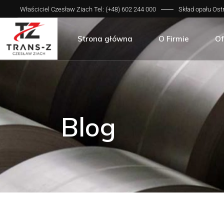
Właściciel Czesław Ziach Tel: (+48) 602 244 000
Skład opału Ostr
Zakres działalności
Sp
Galeria zdjęć
Sp
Strona główna
O Firmie
Of
Zakres działalności
Sp
Galeria zdjęć
Sp
Blog