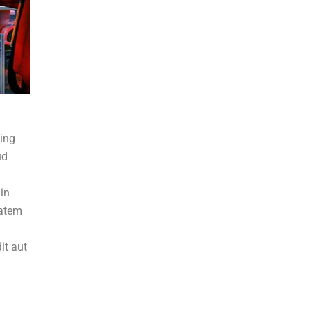
cing
ud
 in
tatem
it aut