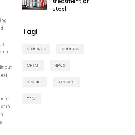
treatment of
steel.
cing
ud
Tagi
 in
BUSSINES
INDUSTRY
tatem
METAL
NEWS
it aut
est,
SCIENCE
STORAGE
minim
TECH
or in
on
us