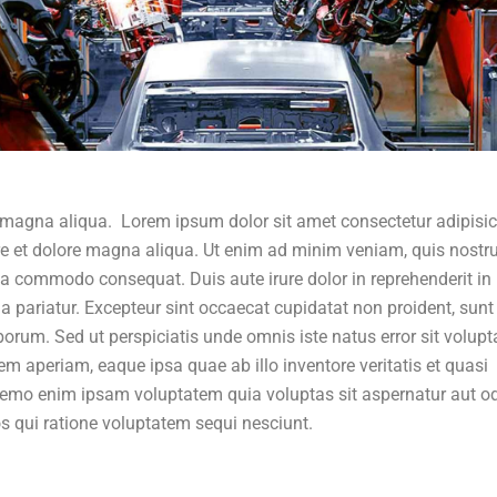
 magna aliqua. Lorem ipsum dolor sit amet consectetur adipisi
ore et dolore magna aliqua. Ut enim ad minim veniam, quis nostr
 ea commodo consequat. Duis aute irure dolor in reprehenderit in
lla pariatur. Excepteur sint occaecat cupidatat non proident, sunt
aborum. Sed ut perspiciatis unde omnis iste natus error sit volup
aperiam, eaque ipsa quae ab illo inventore veritatis et quasi
 Nemo enim ipsam voluptatem quia voluptas sit aspernatur aut od
s qui ratione voluptatem sequi nesciunt.