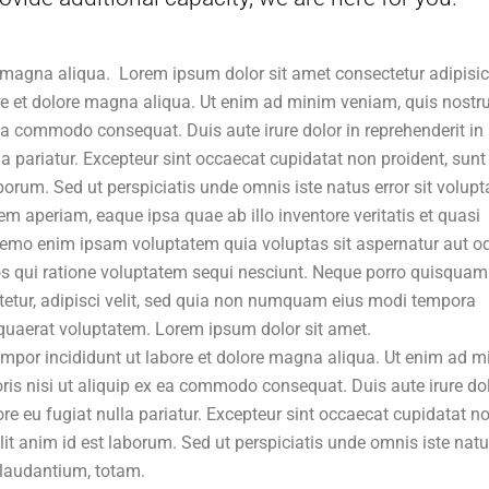
 magna aliqua. Lorem ipsum dolor sit amet consectetur adipisi
ore et dolore magna aliqua. Ut enim ad minim veniam, quis nostr
 ea commodo consequat. Duis aute irure dolor in reprehenderit in
lla pariatur. Excepteur sint occaecat cupidatat non proident, sunt
aborum. Sed ut perspiciatis unde omnis iste natus error sit volup
aperiam, eaque ipsa quae ab illo inventore veritatis et quasi
 Nemo enim ipsam voluptatem quia voluptas sit aspernatur aut od
s qui ratione voluptatem sequi nesciunt. Neque porro quisquam 
tetur, adipisci velit, sed quia non numquam eius modi tempora
quaerat voluptatem. Lorem ipsum dolor sit amet.
tempor incididunt ut labore et dolore magna aliqua. Ut enim ad 
ris nisi ut aliquip ex ea commodo consequat. Duis aute irure dol
lore eu fugiat nulla pariatur. Excepteur sint occaecat cupidatat n
llit anim id est laborum. Sed ut perspiciatis unde omnis iste nat
laudantium, totam.